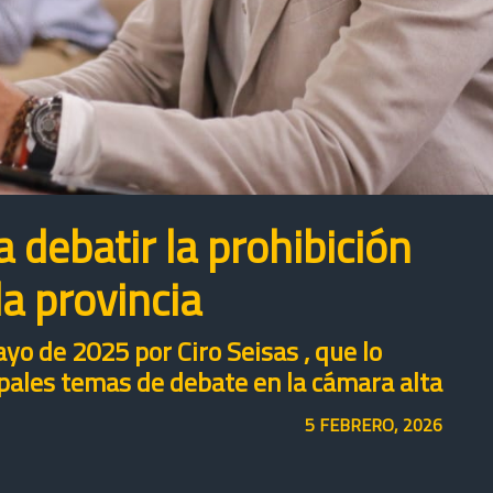
 debatir la prohibición
la provincia
yo de 2025 por Ciro Seisas , que lo
pales temas de debate en la cámara alta
5 FEBRERO, 2026