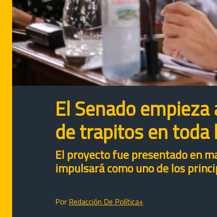
El Senado empieza a
de trapitos en toda 
El proyecto fue presentado en ma
impulsará como uno de los princi
Por
Redacción De Política+