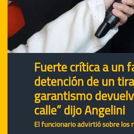
Fuerte crítica a un f
detención de un tira
garantismo devuelve
calle” dijo Angelini
El funcionario advirtió sobre los 